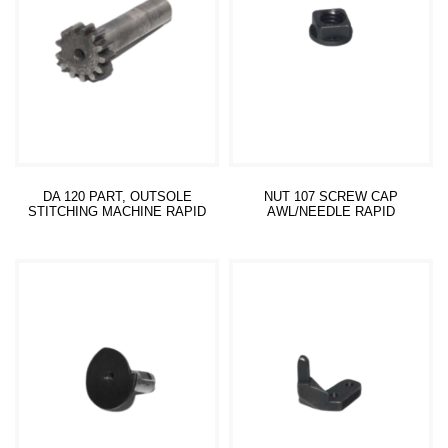
DA 120 PART, OUTSOLE
NUT 107 SCREW CAP
STITCHING MACHINE RAPID
AWL/NEEDLE RAPID
Read more
Read more