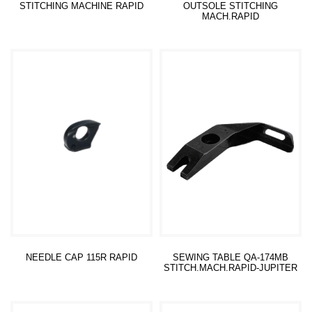
STITCHING MACHINE RAPID
OUTSOLE STITCHING
MACH.RAPID
Read more
Read more
NEEDLE CAP 115R RAPID
SEWING TABLE QA-174MB
STITCH.MACH.RAPID-JUPITER
Read more
Read more