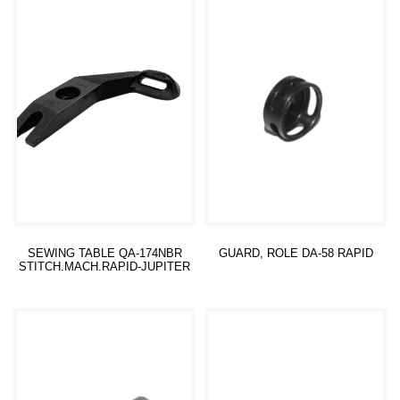
SEWING TABLE QA-174NBR
GUARD, ROLE DA-58 RAPID
STITCH.MACH.RAPID-JUPITER
Read more
Read more