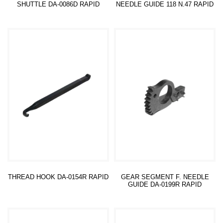
SHUTTLE DA-0086D RAPID
NEEDLE GUIDE 118 N.47 RAPID
Read more
Read more
THREAD HOOK DA-0154R RAPID
GEAR SEGMENT F. NEEDLE
GUIDE DA-0199R RAPID
Read more
Read more