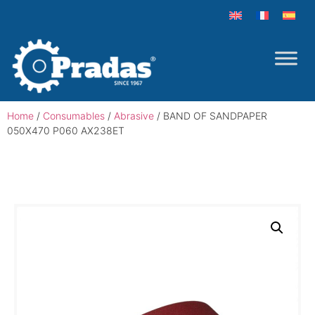
Home
/
Consumables
/
Abrasive
/ BAND OF SANDPAPER
050X470 P060 AX238ET