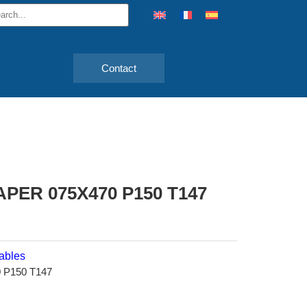
Contact
PER 075X470 P150 T147
ables
P150 T147