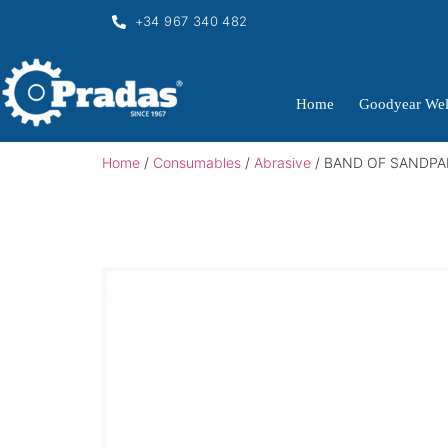
+34 967 340 482
Home
Goodyear Wel
Home
/
Consumables
/
Abrasive
/ BAND OF SANDPAP