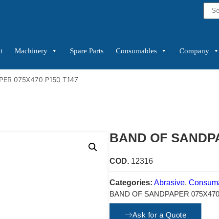
t
Machinery
Spare Parts
Consumables
Company
ER 075X470 P150 T147
BAND OF SANDPA
COD.
12316
Categories:
Abrasive
,
Consum
BAND OF SANDPAPER 075X470 
Ask for a Quote