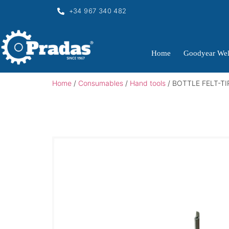
+34 967 340 482
Home
Goodyear Wel
Home
/
Consumables
/
Hand tools
/ BOTTLE FELT-TI