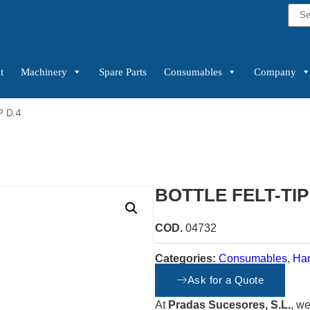
t
Machinery
Spare Parts
Consumables
Company
P D.4
BOTTLE FELT-TIP
COD.
04732
Categories:
Consumables
,
Han
Ask for a Quote
At
Pradas Sucesores, S.L.
, we