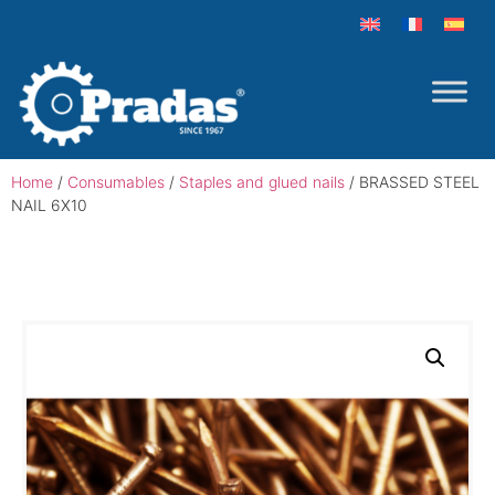
Home
/
Consumables
/
Staples and glued nails
/ BRASSED STEEL
NAIL 6X10