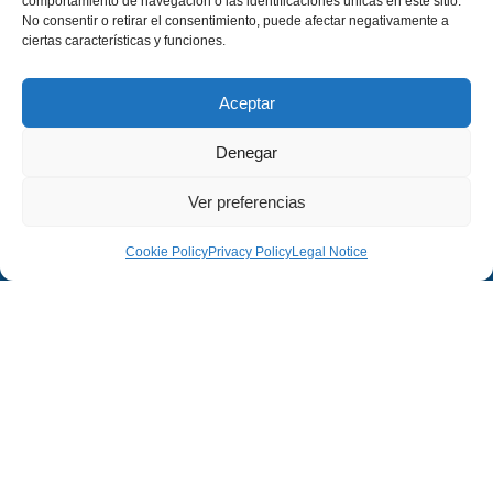
comportamiento de navegación o las identificaciones únicas en este sitio.
No consentir o retirar el consentimiento, puede afectar negativamente a
ciertas características y funciones.
Aceptar
Denegar
Ver preferencias
Company
Legal
Cookie Policy
Privacy Policy
Legal Notice
Company
Legal Notice
Projects
Privacy Policy
Contact
Cookies Policy