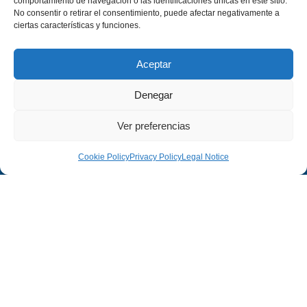
comportamiento de navegación o las identificaciones únicas en este sitio.
No consentir o retirar el consentimiento, puede afectar negativamente a
ciertas características y funciones.
Aceptar
Denegar
Ver preferencias
Company
Legal
Cookie Policy
Privacy Policy
Legal Notice
Company
Legal Notice
Projects
Privacy Policy
Contact
Cookies Policy