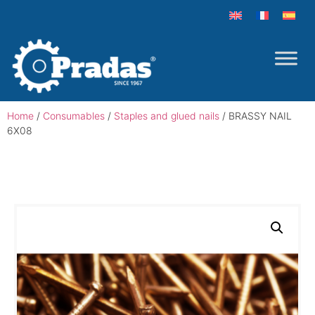
Home
/
Consumables
/
Staples and glued nails
/ BRASSY NAIL
6X08