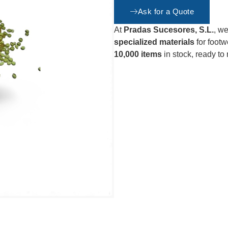
Ask for a Quote
At
Pradas Sucesores, S.L.
, we
specialized materials
for footw
10,000 items
in stock, ready to