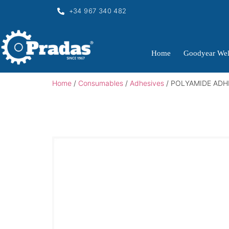
+34 967 340 482
Home
Goodyear Wel
Home
/
Consumables
/
Adhesives
/ POLYAMIDE ADH