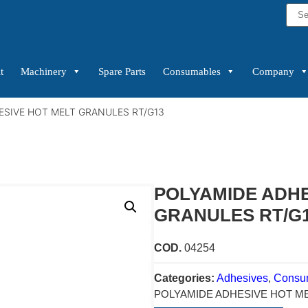
t
Machinery
Spare Parts
Consumables
Company
ESIVE HOT MELT GRANULES RT/G13
POLYAMIDE ADHE
GRANULES RT/G
COD.
04254
Categories:
Adhesives
,
Consu
POLYAMIDE ADHESIVE HOT M