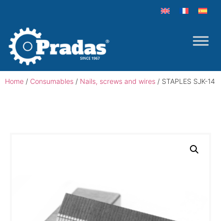
Home
/
Consumables
/
Nails, screws and wires
/ STAPLES SJK-14