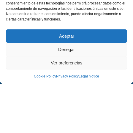
consentimiento de estas tecnologías nos permitirá procesar datos como el
comportamiento de navegación o las identificaciones únicas en este sitio.
No consentir o retirar el consentimiento, puede afectar negativamente a
ciertas características y funciones.
Aceptar
Denegar
Ver preferencias
Company
Legal
Cookie Policy
Privacy Policy
Legal Notice
Company
Legal Notice
Projects
Privacy Policy
Contact
Cookies Policy