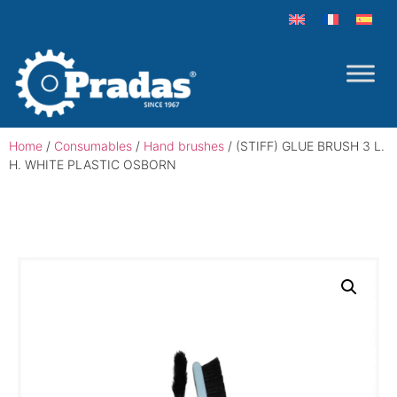
Home
/
Consumables
/
Hand brushes
/ (STIFF) GLUE BRUSH 3 L.
H. WHITE PLASTIC OSBORN