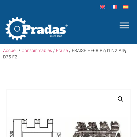
Accueil
/
Consommables
/
Fraise
/ FRAISE HF68 P7/11 N2 A4§
D75 F2