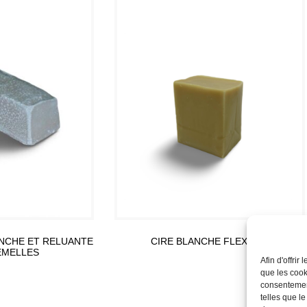
ANCHE ET RELUANTE
CIRE BLANCHE FLEXIBLE
EMELLES
Afin d'offrir
Lire la suite
que les cook
ite
consentement
telles que l