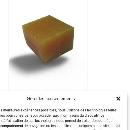
Gérer les consentements
POIX 310300043 AMBRE PAIN DE 0,55 KG
 les meilleures expériences possibles, nous utilisons des technologies telles
Lire la suite
ies pour conserver et/ou accéder aux informations du dispositif. Le
 à l'utilisation de ces technologies nous permet de traiter des données
e comportement de navigation ou les identifications uniques sur ce site. Le fait