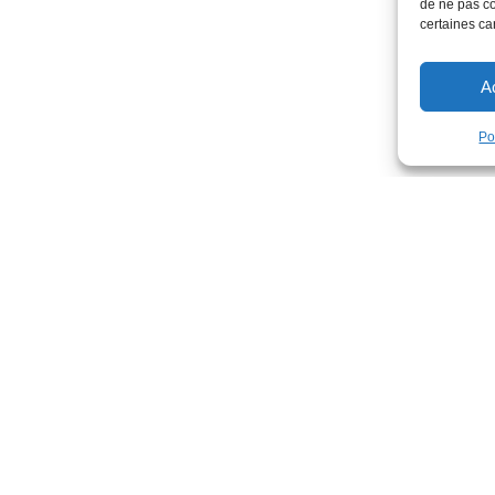
de ne pas co
certaines car
A
Po