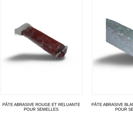
PÂTE ABRASIVE ROUGE ET RELUANTE
PÂTE ABRASIVE BL
POUR SEMELLES
POUR S
Lire la suite
Lire la su