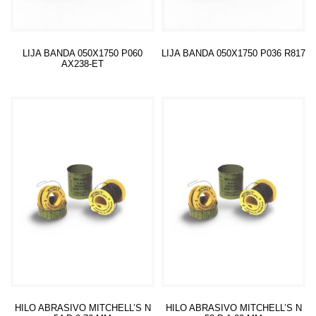
LIJA BANDA 050X1750 P060
LIJA BANDA 050X1750 P036 R817
AX238-ET
Leer más
Leer más
HILO ABRASIVO MITCHELL’S N
HILO ABRASIVO MITCHELL’S N