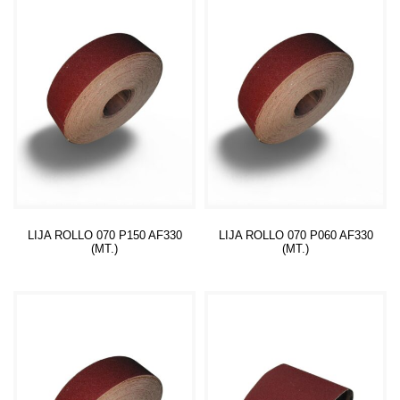
LIJA ROLLO 070 P150 AF330
LIJA ROLLO 070 P060 AF330
(MT.)
(MT.)
Leer más
Leer más