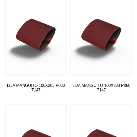
LIJA MANGUITO 100X283 P080
LIJA MANGUITO 100X283 P060
T147
T147
Leer más
Leer más