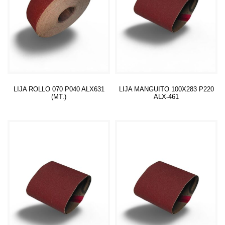
LIJA ROLLO 070 P040 ALX631
LIJA MANGUITO 100X283 P220
(MT.)
ALX-461
Leer más
Leer más