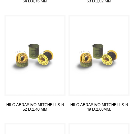
54 D.0,76 MM
53 D.1,02 MM
Leer más
Leer más
HILO ABRASIVO MITCHELL’S N
HILO ABRASIVO MITCHELL’S N
52 D.1,40 MM
49 D.2,08MM.
Leer más
Leer más