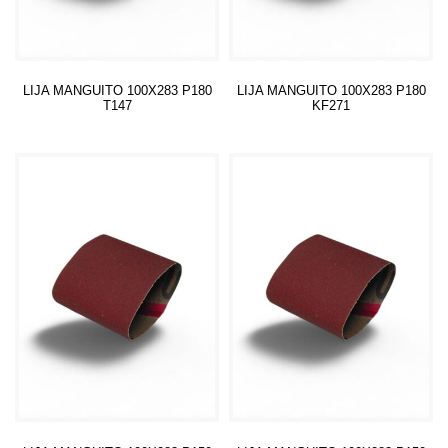
LIJA MANGUITO 100X283 P180
LIJA MANGUITO 100X283 P180
T147
KF271
Leer más
Leer más