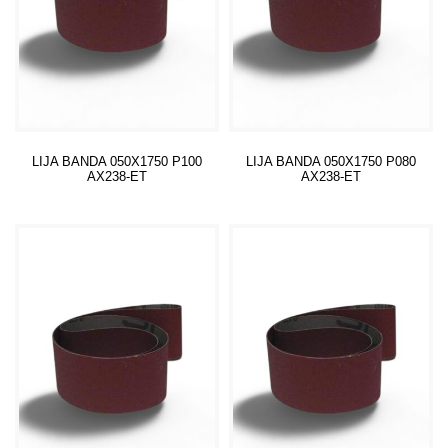
LIJA BANDA 050X1750 P100
LIJA BANDA 050X1750 P080
AX238-ET
AX238-ET
Leer más
Leer más