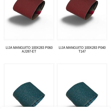
LIJA MANGUITO 100X283 P060
LIJA MANGUITO 100X283 P040
AJ287-ET
T147
Leer más
Leer más