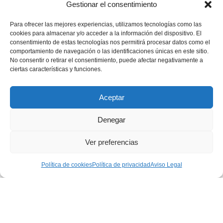
Gestionar el consentimiento
Para ofrecer las mejores experiencias, utilizamos tecnologías como las
cookies para almacenar y/o acceder a la información del dispositivo. El
consentimiento de estas tecnologías nos permitirá procesar datos como el
comportamiento de navegación o las identificaciones únicas en este sitio.
LIJA MANGUITO 100X283 P040
LIJA MANGUITO 100X283 P024
R817
R817
No consentir o retirar el consentimiento, puede afectar negativamente a
ciertas características y funciones.
Leer más
Leer más
Aceptar
Denegar
Ver preferencias
Política de cookies
Política de privacidad
Aviso Legal