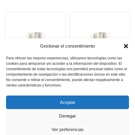
Leer más
Leer más
Gestionar el consentimiento
Para ofrecer las mejores experiencias, utilizamos tecnologías como las
cookies para almacenar y/o acceder a la información del dispositivo. El
consentimiento de estas tecnologías nos permitirá procesar datos como el
comportamiento de navegación o las identificaciones únicas en este sitio.
No consentir o retirar el consentimiento, puede afectar negativamente a
ciertas características y funciones.
ARBOL SUELAS 203 PARES
ARBOL SUELAS 146 PARES
Aceptar
Leer más
Leer más
Denegar
Ver preferencias