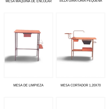
SILLA GIRATORIA PEQUEÑA
MESA MAQUINA DE ENCOLAR
Leer más
Leer más
MESA DE LIMPIEZA
MESA CORTADOR 1,20X70
Leer más
Leer más