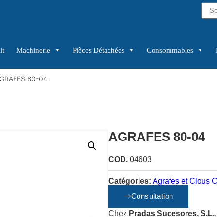
lt
Machinerie
Pièces Détachées
Consommables
AGRAFES 80-04
AGRAFES 80-04
COD.
04603
Catégories:
Agrafes et Clous C
Consultation
Chez
Pradas Sucesores, S.L.