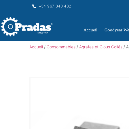
+34 967 340 482
Accueil
Goodyear We
Accueil
/
Consommables
/
Agrafes et Clous Collés
/ 