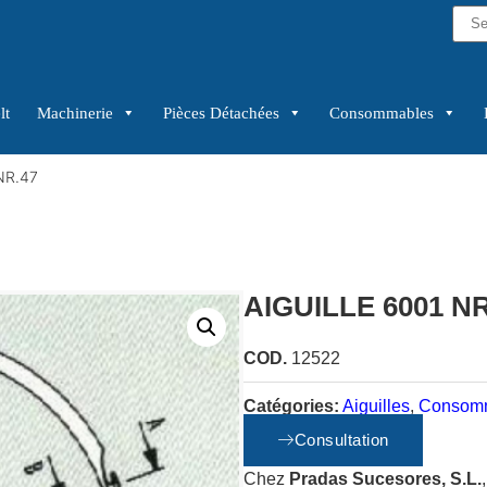
lt
Machinerie
Pièces Détachées
Consommables
NR.47
AIGUILLE 6001 NR
COD.
12522
Catégories:
Aiguilles
,
Consom
Consultation
Chez
Pradas Sucesores, S.L.