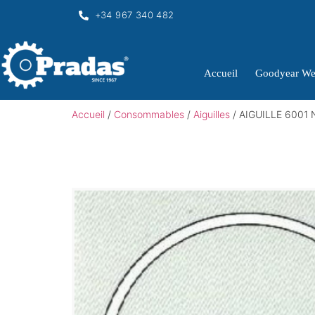
+34 967 340 482
Accueil
Goodyear We
Accueil
/
Consommables
/
Aiguilles
/ AIGUILLE 6001 