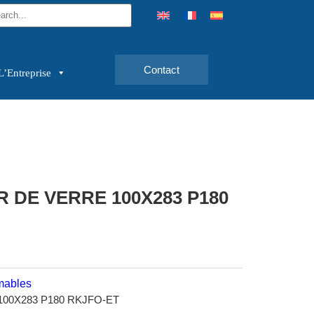
Contact
L’Entreprise
 DE VERRE 100X283 P180
ables
00X283 P180 RKJFO-ET