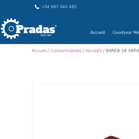
+34 967 340 482
Accueil
Goodyear We
Accueil
/
Consommables
/
Abrasifs
/ BANDE DE PAPI