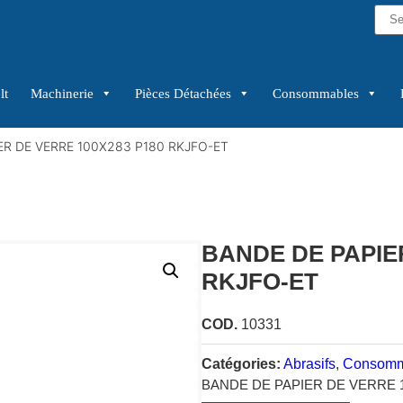
lt
Machinerie
Pièces Détachées
Consommables
ER DE VERRE 100X283 P180 RKJFO-ET
BANDE DE PAPIER
RKJFO-ET
COD.
10331
Catégories:
Abrasifs
,
Consomm
BANDE DE PAPIER DE VERRE 1