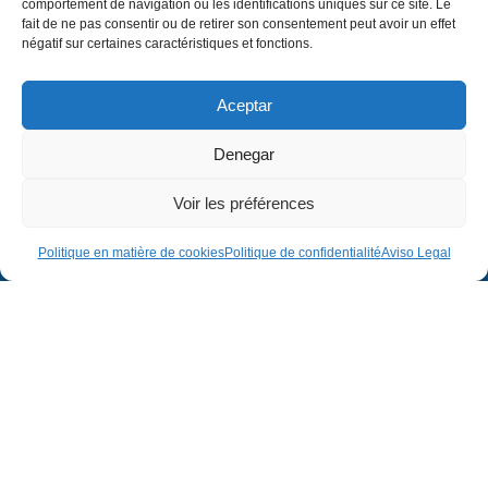
comportement de navigation ou les identifications uniques sur ce site. Le
fait de ne pas consentir ou de retirer son consentement peut avoir un effet
négatif sur certaines caractéristiques et fonctions.
Aceptar
Denegar
Voir les préférences
Entreprise
Juridique
Politique en matière de cookies
Politique de confidentialité
Aviso Legal
Entreprise
Avis juridique
Projets
Politique de confidentialité
Contact
Politique en matière de cookies