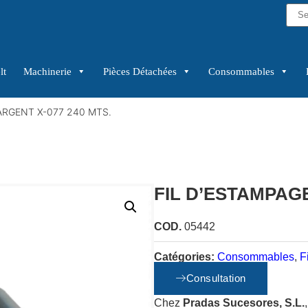
lt
Machinerie
Pièces Détachées
Consommables
ARGENT X-077 240 MTS.
FIL D’ESTAMPAGE
COD.
05442
Catégories:
Consommables
,
F
Consultation
Chez
Pradas Sucesores, S.L.