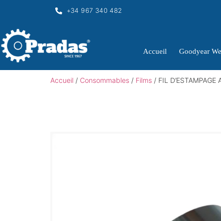
+34 967 340 482
Accueil
Goodyear We
Accueil
/
Consommables
/
Films
/ FIL D’ESTAMPAGE 