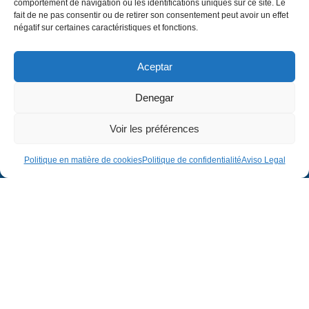
comportement de navigation ou les identifications uniques sur ce site. Le
fait de ne pas consentir ou de retirer son consentement peut avoir un effet
négatif sur certaines caractéristiques et fonctions.
Aceptar
Denegar
Voir les préférences
Entreprise
Juridique
Politique en matière de cookies
Politique de confidentialité
Aviso Legal
Entreprise
Avis juridique
Projets
Politique de confidentialité
Contact
Politique en matière de cookies