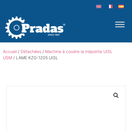
Accueil
/
Détachées
/
Machine à coudre la trépointe UISL
USM
/ LAME KZG-1205 UISL