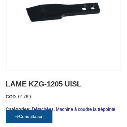
LAME KZG-1205 UISL
COD.
01769
Catégories:
Détachées
,
Machine à coudre la trépointe
UISL USM
Consultation