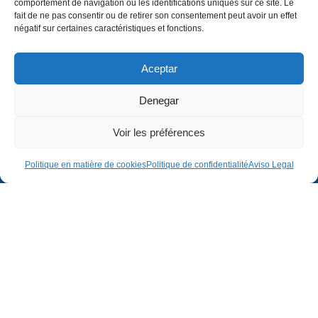
comportement de navigation ou les identifications uniques sur ce site. Le
fait de ne pas consentir ou de retirer son consentement peut avoir un effet
négatif sur certaines caractéristiques et fonctions.
Aceptar
Denegar
Voir les préférences
Entreprise
Juridique
Politique en matière de cookies
Politique de confidentialité
Aviso Legal
Entreprise
Avis juridique
Projets
Politique de confidentialité
Contact
Politique en matière de cookies