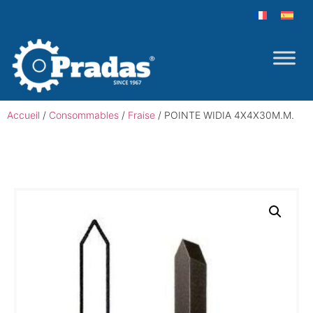
Accueil
/
Consommables
/
Fraise
/ POINTE WIDIA 4X4X30M.M.