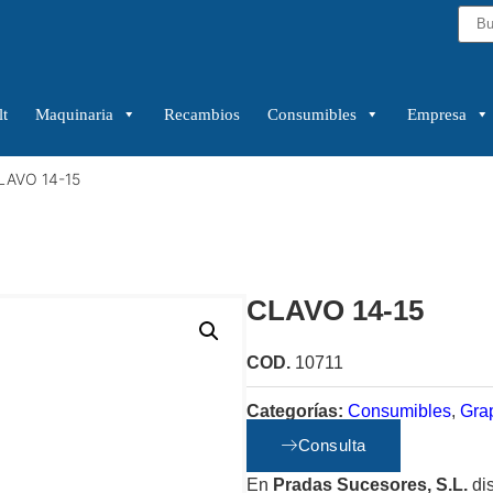
t
Maquinaria
Recambios
Consumibles
Empresa
LAVO 14-15
CLAVO 14-15
COD.
10711
Categorías:
Consumibles
,
Gra
Consulta
En
Pradas Sucesores, S.L.
di