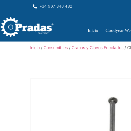
+34 967 340 482
Inicio
Goodyear Wel
Inicio
/
Consumibles
/
Grapas y Clavos Encolados
/ C