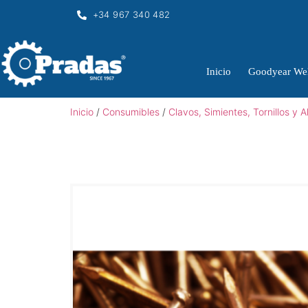
+34 967 340 482
Inicio
Goodyear Wel
Inicio
/
Consumibles
/
Clavos, Simientes, Tornillos y 