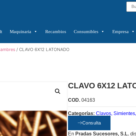
t
Maquinaria
Recambios
Consumibles
Empresa
Alambres
/ CLAVO 6X12 LATONADO
CLAVO 6X12 LA
COD.
04163
Categorías:
Clavos, Simientes,
Consulta
En
Pradas Sucesores, S.L.
di