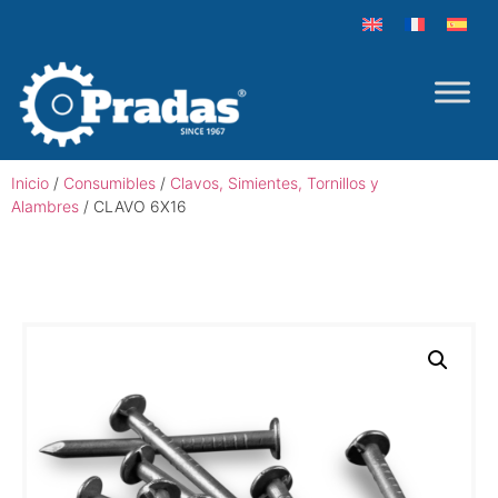
Inicio
/
Consumibles
/
Clavos, Simientes, Tornillos y
Alambres
/ CLAVO 6X16