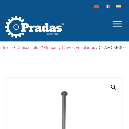
Inicio
/
Consumibles
/
Grapas y Clavos Encolados
/ CLAVO M-30