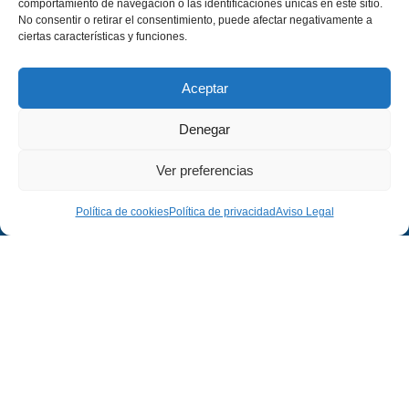
comportamiento de navegación o las identificaciones únicas en este sitio.
No consentir o retirar el consentimiento, puede afectar negativamente a
ciertas características y funciones.
Aceptar
Denegar
Ver preferencias
Empresa
Legal
Política de cookies
Política de privacidad
Aviso Legal
Empresa
Aviso Legal
Proyectos
Política de Privacidad
Contacto
Política de Cookies