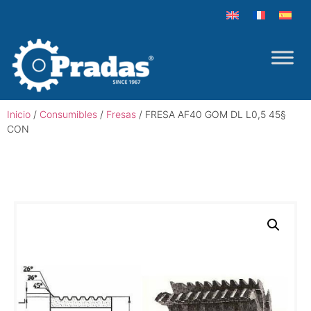
Inicio
/
Consumibles
/
Fresas
/ FRESA AF40 GOM DL L0,5 45§
CON