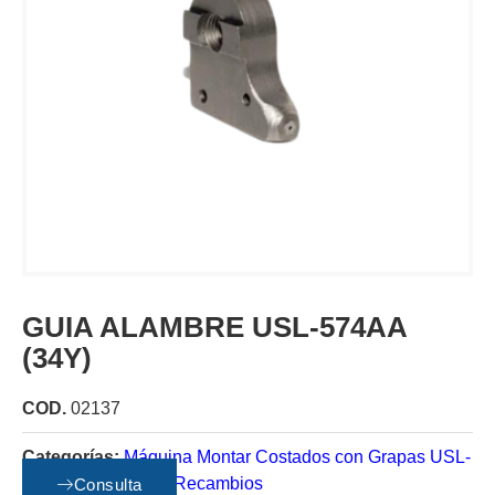
GUIA ALAMBRE USL-574AA
(34Y)
COD.
02137
Categorías:
Máquina Montar Costados con Grapas USL-
B USM Vario Stop
,
Recambios
Consulta