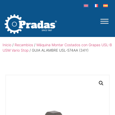
Inicio
/
Recambios
/
Máquina Montar Costados con Grapas USL-B
USM Vario Stop
/ GUIA ALAMBRE USL-574AA (34Y)