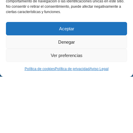
comportamiento de navegación o las identificaciones únicas en este sitio.
No consentir o retirar el consentimiento, puede afectar negativamente a
ciertas características y funciones.
Aceptar
Denegar
Ver preferencias
Empresa
Legal
Política de cookies
Política de privacidad
Aviso Legal
Empresa
Aviso Legal
Proyectos
Política de Privacidad
Contacto
Política de Cookies