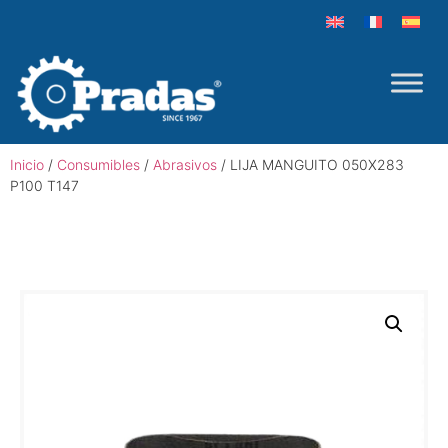
Inicio
/
Consumibles
/
Abrasivos
/ LIJA MANGUITO 050X283
P100 T147