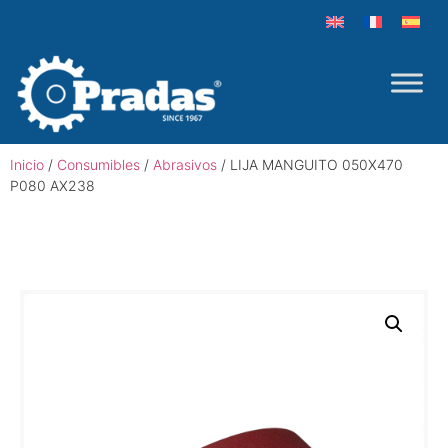
Inicio
/
Consumibles
/
Abrasivos
/ LIJA MANGUITO 050X470
P080 AX238