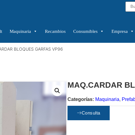
t
Maquinaria
Recambios
Consumibles
Empresa
ARDAR BLOQUES GARFAS VP96
MAQ.CARDAR BL
Categorías:
Maquinaria
,
Prefa
Estado:
Usada
Consulta