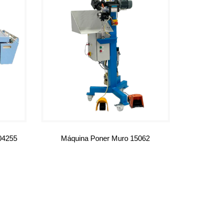
 04255
Máquina Poner Muro 15062
Leer más