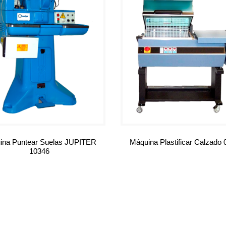
ina Puntear Suelas JUPITER
Máquina Plastificar Calzado
10346
Leer más
Leer más