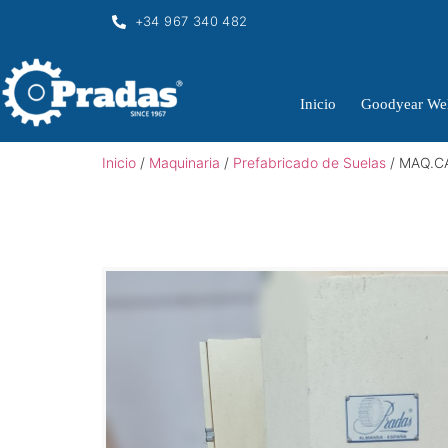
+34 967 340 482
Inicio
Goodyear Wel
Inicio
/
Maquinaria
/
Prefabricado de Suelas
/ MAQ.C