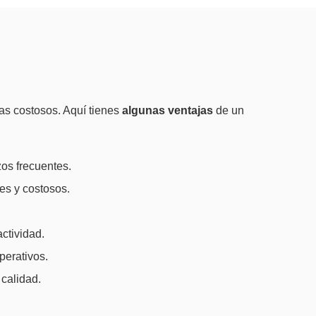
mas costosos. Aquí tienes
algunas ventajas
de un
os frecuentes.
es y costosos.
ctividad.
erativos.
calidad.