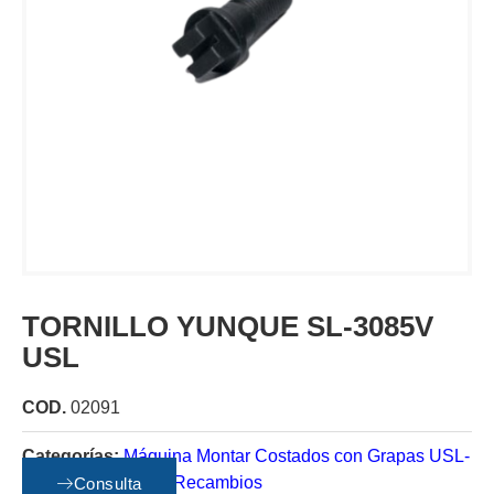
TORNILLO YUNQUE SL-3085V
USL
COD.
02091
Categorías:
Máquina Montar Costados con Grapas USL-
B USM Vario Stop
,
Recambios
Consulta