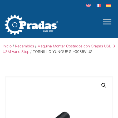
Inicio
/
Recambios
/
Máquina Montar Costados con Grapas USL-B
USM Vario Stop
/ TORNILLO YUNQUE SL-3085V USL