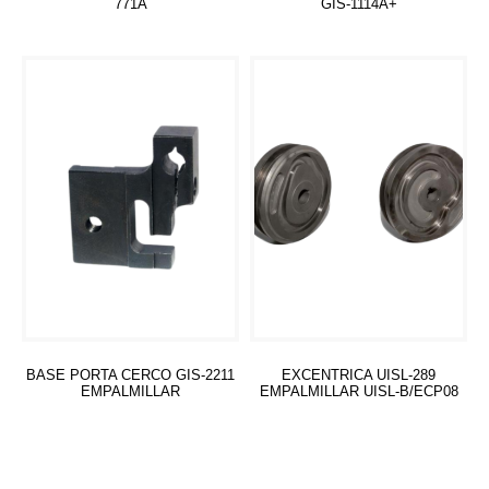
771A
GIS-1114A+
Leer más
Leer más
BASE PORTA CERCO GIS-2211
EXCENTRICA UISL-289
EMPALMILLAR
EMPALMILLAR UISL-B/ECP08
Leer más
Leer más